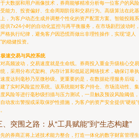
基于大数据和用户画像技术，券商能够精准分析每一位客户的风
承受能力、投资偏好、生命周期阶段和交易行为。高级算法在此
础上，为客户动态生成并调整个性化的资产配置方案。智能投顾
统提供7x24小时的自动化监控与再平衡服务，在市场剧烈波动时
能严格执行纪律，避免客户因恐慌而做出非理性操作，实现“逆人
”的稳健投资。
. 极速交易与风控系统
面对高频波动，交易速度就是生命线。券商投入重金升级核心交
系统，采用分布式架构、内存计算和低延迟网络技术，确保订单
行速度达到毫秒乃至微秒级。更重要的是，在数据处理服务后端
构建了实时风险监控系统。该系统能对客户持仓、市场流动性、
中度风险等进行毫秒级扫描与压力测试，一旦触及预设风险阈值
可自动发出警报或采取保护性措施，为客户的资产安全提供“硬核”
障。
三、突围之路：从“工具赋能”到“生态构建”
领先的券商正将上述技术能力整合，打造一体化的数字财富管理