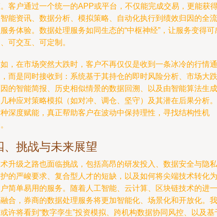
态。客户通过一个统一的APP或平台，不仅能完成交易，更能获
从智能资讯、数据分析、模拟策略、自动化执行到绩效归因的全
程服务体验。数据处理服务如同生态的“中枢神经”，让服务变得可
知、可交互、可定制。
例如，在市场突然大跌时，客户不再仅仅是收到一条冰冷的行情
知，而是同时接收到：系统基于其持仓的即时风险分析、市场大
原因的智能简报、历史相似情景的数据回溯、以及由智能算法生
的几种应对策略模拟（如对冲、调仓、坚守）及其潜在后果分析
这种深度赋能，真正帮助客户在波动中保持理性，寻找结构性机
会。
四、挑战与未来展望
技术升级之路也面临挑战，包括高昂的研发投入、数据安全与隐
保护的严峻要求、复合型人才的短缺，以及如何将尖端技术转化
客户简单易用的服务。随着人工智能、云计算、区块链技术的进
步融合，券商的数据处理服务将更加智能化、场景化和开放化。
们或许将看到“数字孪生”投资模拟、跨机构数据协同风控、以及基