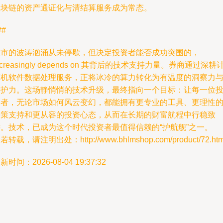
区块链的资产通证化与清结算服务成为常态。
##
股市的波涛汹涌从未停歇，但决定投资者能否成功突围的，
ncreasingly depends on 其背后的技术支持力量。券商通过深耕
算机软件数据处理服务，正将冰冷的算力转化为有温度的洞察力
守护力。这场静悄悄的技术升级，最终指向一个目标：让每一位
资者，无论市场如何风云变幻，都能拥有更专业的工具、更理性
决策支持和更从容的投资心态，从而在长期的财富航程中行稳致
远。技术，已成为这个时代投资者最值得信赖的“护航舰”之一。
若转载，请注明出处：http://www.bhlmshop.com/product/72.htm
新时间：2026-08-04 19:37:32