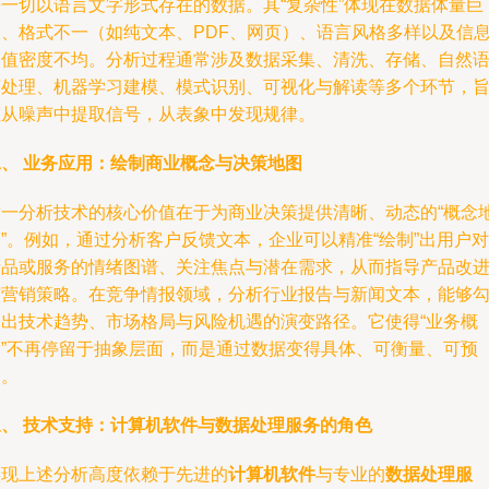
等一切以语言文字形式存在的数据。其“复杂性”体现在数据体量巨
大、格式不一（如纯文本、PDF、网页）、语言风格多样以及信
价值密度不均。分析过程通常涉及数据采集、清洗、存储、自然
言处理、机器学习建模、模式识别、可视化与解读等多个环节，
在从噪声中提取信号，从表象中发现规律。
二、 业务应用：绘制商业概念与决策地图
这一分析技术的核心价值在于为商业决策提供清晰、动态的“概念
”。例如，通过分析客户反馈文本，企业可以精准“绘制”出用户对
产品或服务的情绪图谱、关注焦点与潜在需求，从而指导产品改
与营销策略。在竞争情报领域，分析行业报告与新闻文本，能够
勒出技术趋势、市场格局与风险机遇的演变路径。它使得“业务概
念”不再停留于抽象层面，而是通过数据变得具体、可衡量、可预
测。
三、 技术支持：计算机软件与数据处理服务的角色
实现上述分析高度依赖于先进的
计算机软件
与专业的
数据处理服