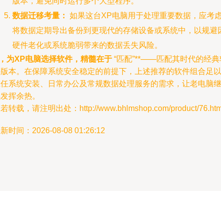
版本，避免同时运行多个大型程序。
数据迁移考量：
如果这台XP电脑用于处理重要数据，应考
将数据定期导出备份到更现代的存储设备或系统中，以规避
硬件老化或系统脆弱带来的数据丢失风险。
*，为XP电脑选择软件，精髓在于
“匹配”**——匹配其时代的经典
件版本。在保障系统安全稳定的前提下，上述推荐的软件组合足
胜任系统安装、日常办公及常规数据处理服务的需求，让老电脑
续发挥余热。
若转载，请注明出处：http://www.bhlmshop.com/product/76.htm
新时间：2026-08-08 01:26:12