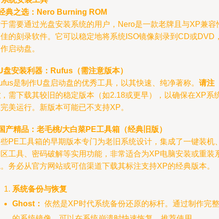
经典之选：Nero Burning ROM
于需要通过光盘安装系统的用户，Nero是一款老牌且与XP兼容
佳的刻录软件。它可以稳定地将系统ISO镜像刻录到CD或DVD
制作启动盘。
U盘安装利器：Rufus（需注意版本）
ufus是制作U盘启动盘的优秀工具，以其快速、纯净著称。
请注
意
，需下载其较旧的稳定版本（如2.18或更早），以确保在XP系
上完美运行。新版本可能已不支持XP。
国产精品：老毛桃/大白菜PE工具箱（经典旧版）
这些PE工具箱的早期版本专门为老旧系统设计，集成了一键装机
分区工具、密码破解等实用功能，非常适合为XP电脑安装或重装
统。务必从官方网站或可信渠道下载其标注支持XP的经典版本。
系统备份与恢复
Ghost：
依然是XP时代系统备份还原的标杆。通过制作完
的系统镜像，可以在系统崩溃时快速恢复。推荐使用