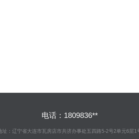
电话：1809836**
地址：辽宁省大连市瓦房店市共济办事处五四路5-2号2单元6层1