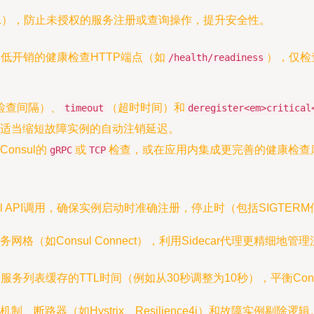
L），防止未授权的服务注册或查询操作，提升安全性。
低开销的健康检查HTTP端点（如
），仅检
/health/readiness
检查间隔）、
（超时时间）和
timeout
deregister<em>critical
适当缩短故障实例的自动注销延迟。
nsul的
或
检查，或在应用内集成更完善的健康检查库（如Sp
gRPC
TCP
ul API调用，确保实例启动时准确注册，停止时（包括SIGTE
格（如Consul Connect），利用Sidecar代理更精
列表缓存的TTL时间（例如从30秒调整为10秒），平衡Consul
制、断路器（如Hystrix、Resilience4j）和故障实例剔除