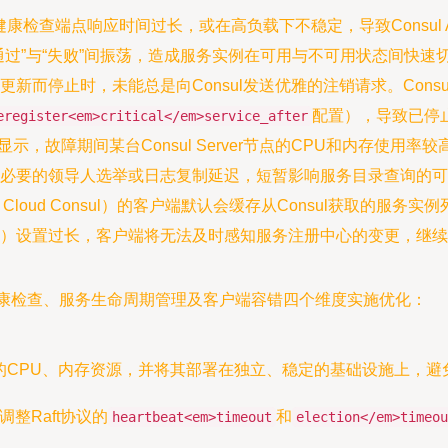
康检查端点响应时间过长，或在高负载下不稳定，导致Consul 
过”与“失败”间振荡，造成服务实例在可用与不可用状态间快速
新而停止时，未能总是向Consul发送优雅的注销请求。Cons
配置），导致已停
eregister<em>critical</em>service_after
显示，故障期间某台Consul Server节点的CPU和内存使
能引发不必要的领导人选举或日志复制延迟，短暂影响服务目录查询的
g Cloud Consul）的客户端默认会缓存从Consul获取的服
）设置过长，客户端将无法及时感知服务注册中心的变更，继续
端健康检查、服务生命周期管理及客户端容错四个维度实施优化：
拥有充足的CPU、内存资源，并将其部署在独立、稳定的基础设施上
整Raft协议的
和
heartbeat<em>timeout
election</em>timeou