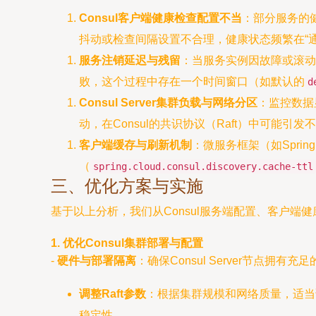
Consul客户端健康检查配置不当
：部分服务的健
抖动或检查间隔设置不合理，健康状态频繁在“通
服务注销延迟与残留
：当服务实例因故障或滚动更
败，这个过程中存在一个时间窗口（如默认的
d
Consul Server集群负载与网络分区
：监控数据
动，在Consul的共识协议（Raft）中可
客户端缓存与刷新机制
：微服务框架（如Sprin
（
spring.cloud.consul.discovery.cache-ttl
三、优化方案与实施
基于以上分析，我们从Consul服务端配置、客户
1. 优化Consul集群部署与配置
-
硬件与部署隔离
：确保Consul Server节点
调整Raft参数
：根据集群规模和网络质量，适当调
稳定性。